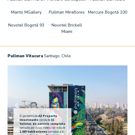
Manto MGallery
Pullman Miraflores
Mercure Bogotá 100
Novotel Bogotá 93
Novotel Brickell
Miami
Pullman Vitacura
Santiago, Chile.
Previous
Next
El portafolio de
A3 Property
Investments
consta de
11
hoteles de servicio completo
operados por Accor Hotels, con más de
2.045 habitaciones
ubicadas a lo